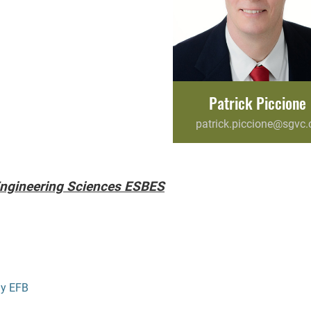
Patrick Piccione
patrick.piccione@sgvc.
Engineering Sciences ESBES
gy EFB