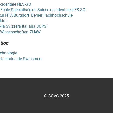
ccidentale HES-SO
Ecole Spécialisée de Suisse occidentale HES-SO
tur HTA Burgdorf, Berner Fachhochschule
ktur
lla Svizzera Italiana SUPSI
e Wissenschaften ZHAW
tion
chnologie
etallindustrie Swissmem
© SGVC 2025