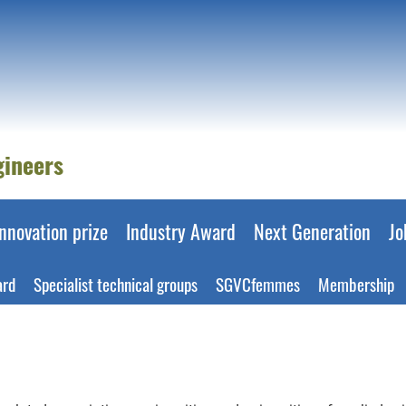
gineers
Innovation prize
Industry Award
Next Generation
Jo
ard
Specialist technical groups
SGVCfemmes
Membership