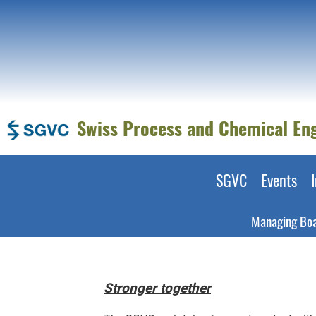
Swiss Process and Chemical En
SGVC
Events
Managing Bo
Stronger together