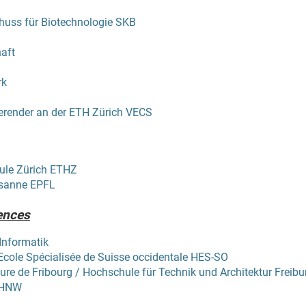
huss für Biotechnologie SKB
aft
rk
erender an der ETH Zürich VECS
ule Zürich ETHZ
usanne EPFL
iences
Informatik
 Ecole Spécialisée de Suisse occidentale HES-SO
cture de Fribourg / Hochschule für Technik und Architektur Freibu
FHNW