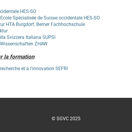
ccidentale HES-SO
Ecole Spécialisée de Suisse occidentale HES-SO
tur HTA Burgdorf, Berner Fachhochschule
ktur
lla Svizzera Italiana SUPSI
e Wissenschaften ZHAW
r la formation
a recherche et à l'innovation SEFRI
© SGVC 2025