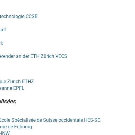
otechnologie CCSB
aft
rk
erender an der ETH Zürich VECS
ule Zürich ETHZ
usanne EPFL
alisées
 Ecole Spécialisée de Suisse occidentale HES-SO
ture de Fribourg
FHNW