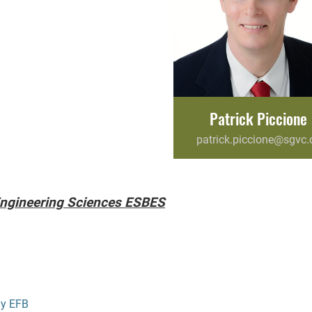
Patrick Piccione
patrick.piccione@sgvc.
Engineering Sciences ESBES
gy EFB